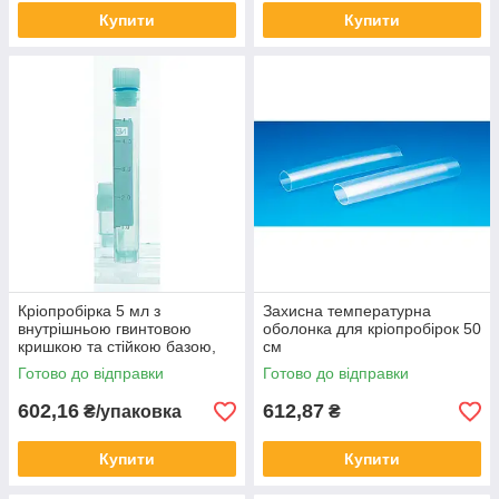
Купити
Купити
Кріопробірка 5 мл з
Захисна температурна
внутрішньою гвинтовою
оболонка для кріопробірок 50
кришкою та стійкою базою,
см
стерильна (50 шт/уп)
Готово до відправки
Готово до відправки
602,16
612,87
₴/упаковка
₴
Купити
Купити