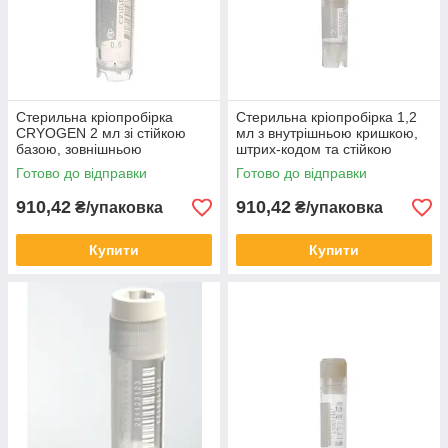
Стерильна кріопробірка
Стерильна кріопробірка 1,2
CRYOGEN 2 мл зі стійкою
мл з внутрішньою кришкою,
базою, зовнішньою
штрих-кодом та стійкою
гвинтовою кришкою і штрих-
базою (50 шт/пак)
Готово до відправки
Готово до відправки
кодом (50 шт/пак)
910,42
910,42
₴/упаковка
₴/упаковка
Купити
Купити