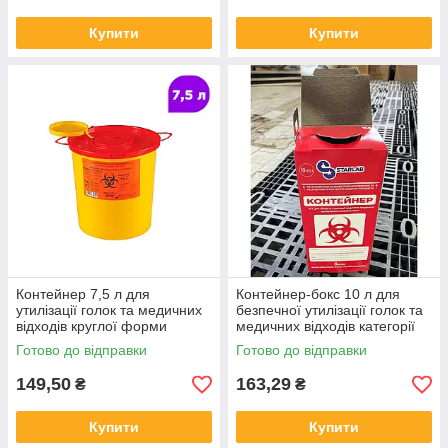
Купити
Купити
Контейнер 7,5 л для
Контейнер-бокс 10 л для
утилізації голок та медичних
безпечної утилізації голок та
відходів круглої форми
медичних відходів категорії
«B»
Готово до відправки
Готово до відправки
149,50
163,29
₴
₴
Купити
Купити