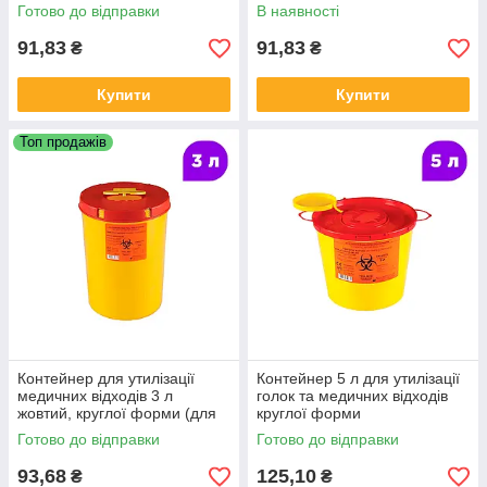
«B»
фольгою (фольгований
Готово до відправки
В наявності
всередині)
91,83
91,83
₴
₴
Купити
Купити
Топ продажів
Контейнер для утилізації
Контейнер 5 л для утилізації
медичних відходів 3 л
голок та медичних відходів
жовтий, круглої форми (для
круглої форми
використаних голок та
Готово до відправки
Готово до відправки
шприців)
93,68
125,10
₴
₴