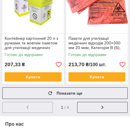
Контейнер картонний 20 л з
Пакети для утилізації
ручками та жовтим пакетом
медичних відходів 200×300
для утилізації медичних
мм 20 мкм, Категорія В (Б),
відходів
червоні (100 шт)
Готово до відправки
Готово до відправки
207,33
213,70
₴
₴/100 шт.
Купити
Купити
Показати ще
1
/ 4
Про нас