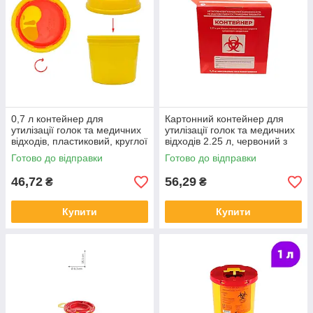
0,7 л контейнер для
Картонний контейнер для
утилізації голок та медичних
утилізації голок та медичних
відходів, пластиковий, круглої
відходів 2.25 л, червоний з
форми, жовтий з червоною
фольгою (фольгований
Готово до відправки
Готово до відправки
кришкою
всередині)
46,72
56,29
₴
₴
Купити
Купити