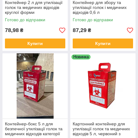
Контейнер 2 л для утилізації
Контейнер для збору та
голок та медичних відходів
утилізації голок і медичних
круглої форми
відходів 0,6 л
Готово до відправки
Готово до відправки
78,98
87,29
₴
₴
Купити
Купити
Новинка
Контейнер-бокс 5 л для
Картонний контейнер для
безпечної утилізації голок та
утилізації голок та медичних
медичних відходів категорії
відходів 5 л, червоний з