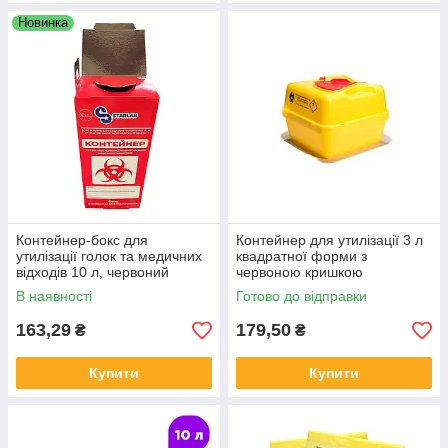
Новинка
Контейнер-бокс для
Контейнер для утилізації 3 л
утилізації голок та медичних
квадратної форми з
відходів 10 л, червоний
червоною кришкою
картон з фольгою
В наявності
Готово до відправки
(фольгований всередині)
163,29
179,50
₴
₴
Купити
Купити