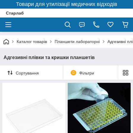
Товари для утилізації медичних відходів
Старлаб
Каталог товарів
Планшети лабораторні
Адгезивні пл
Адгезивні плівки та кришки планшетів
Сортування
0
Фільтри