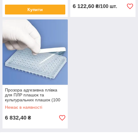
6 122,60
₴/100 шт.
Купити
Прозора адгезивна плівка
для ПЛР плашок та
культуральних плашок (100
шт. в уп)
Немає в наявності
6 832,40
₴