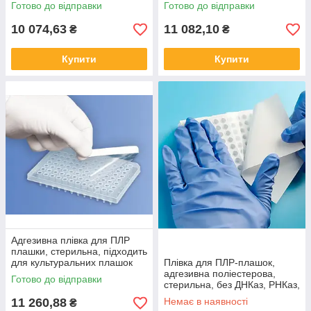
(100 шт. в упаковці)
Готово до відправки
Готово до відправки
10 074,63
11 082,10
₴
₴
Купити
Купити
Адгезивна плівка для ПЛР
плашки, стерильна, підходить
для культуральних плашок
Плівка для ПЛР-плашок,
(100 шт/пак)
адгезивна поліестерова,
Готово до відправки
стерильна, без ДНКаз, РНКаз,
прозора (100 шт)
11 260,88
Немає в наявності
₴