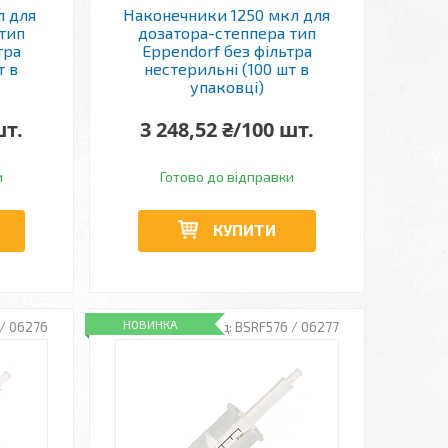
л для
Наконечники 1250 мкл для
тип
дозатора-степпера тип
тра
Eppendorf без фільтра
т в
нестерильні (100 шт в
упаковці)
шт.
3 248,52 ₴/100 шт.
и
Готово до відправки
КУПИТИ
НОВИНКА
/ 06276
BSRF576 / 06277