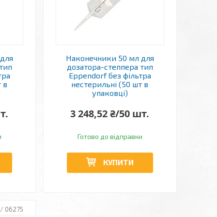
 для
Наконечники 50 мл для
тип
дозатора-степпера тип
тра
Eppendorf без фільтра
 в
нестерильні (50 шт в
упаковці)
т.
3 248,52 ₴/50 шт.
и
Готово до відправки
КУПИТИ
/ 06275