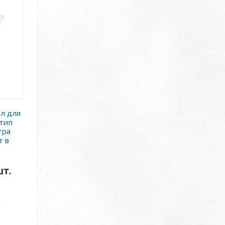
л для
тип
тра
т в
шт.
7