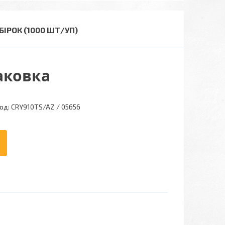
ІРОК (1000 ШТ/УП)
паковка
од:
CRY910TS/AZ / 05656