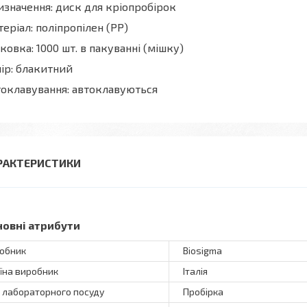
значення: диск для кріопробірок
еріал: поліпропілен (PP)
ковка: 1000 шт. в пакуванні (мішку)
ір: блакитний
оклавування: автоклавуються
РАКТЕРИСТИКИ
новні атрибути
обник
Biosigma
їна виробник
Італія
 лабораторного посуду
Пробірка