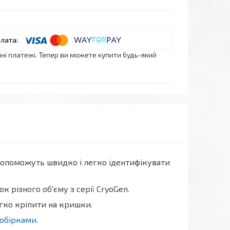
нні платежі. Тепер ви можете купити будь-який
допоможуть швидко і легко ідентифікувати
 різного об'єму з серії CryoGen.
егко кріпити на кришки.
робірками
.