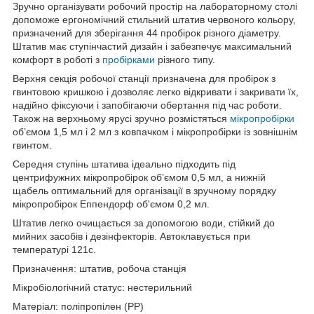
Зручно організувати робочий простір на лабораторному столі
допоможе ергономічний стильний штатив червоного кольору,
призначений для зберігання 44 пробірок різного діаметру.
Штатив має ступінчастий дизайн і забезпечує максимальний
комфорт в роботі з
пробірками
різного типу.
Верхня секція робочої станції призначена для пробірок з
гвинтовою кришкою і дозволяє легко відкривати і закривати їх,
надійно фіксуючи і запобігаючи обертання під час роботи.
Також на верхньому ярусі зручно розмістяться
мікропробірки
об’ємом 1,5 мл і 2 мл з ковпачком і мікропробірки із зовнішнім
гвинтом.
Середня ступінь штатива ідеально підходить під
центрифужних мікропробірок об’ємом 0,5 мл, а нижній
щабель оптимальний для організації в зручному порядку
мікропробірок Еппендорф об'ємом 0,2 мл.
Штатив легко очищається за допомогою води, стійкий до
мийних засобів і дезінфекторів. Автоклавується при
температурі 121с.
Призначення: штатив, робоча станція
Мікробіологічний статус: нестерильний
Матеріал: поліпропілен (PP)