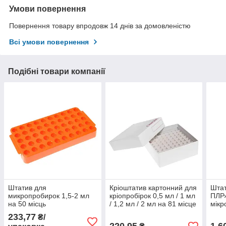
Умови повернення
Повернення товару впродовж 14 днів за домовленістю
Всі умови повернення
Подібні товари компанії
Штатив для
Кріоштатив картонний для
Штат
микропробирок 1,5-2 мл
кріопробірок 0,5 мл / 1 мл
ПЛР»
на 50 місць
/ 1,2 мл / 2 мл на 81 місце
мікр
96 м
233,77
₴/