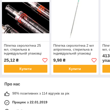
Піпетка серологічна 25
Піпетка серологічна 2 мл
Піпе
мл, стерильна в
апірогенна, стерильна в
мл, 
індивідуальній упаковці
індивідуальній упаковці
413
25,12
9,98
₴
₴
упа
Купити
Купити
Про нас
98% позитивних з 114 відгуків за рік
Працює з 22.01.2019