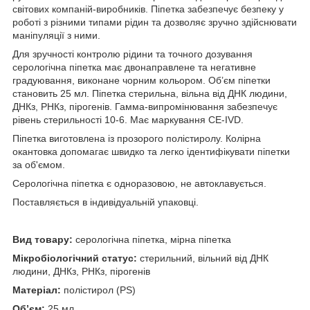
світових компаній-виробників. Піпетка забезпечує безпеку у
роботі з різними типами рідин та дозволяє зручно здійснювати
маніпуляції з ними.
Для зручності контролю рідини та точного дозування
серологічна піпетка має двонаправлене та негативне
градуювання, виконане чорним кольором. Об’єм піпетки
становить 25 мл. Піпетка стерильна, вільна від ДНК людини,
ДНКз, РНКз, пірогенів. Гамма-випромінювання забезпечує
рівень стерильності 10-6. Має маркування СЕ-IVD.
Піпетка виготовлена із прозорого полістиролу. Колірна
окантовка допомагає швидко та легко ідентифікувати піпетки
за об'ємом.
Серологічна піпетка є одноразовою, не автоклавується.
Поставляється в індивідуальній упаковці.
Вид товару:
серологічна піпетка, мірна піпетка
Мікробіологічний статус:
стерильний, вільний від ДНК
людини, ДНКз, РНКз, пірогенів
Матеріал:
полістирол (РS)
Об’єм:
25 мл