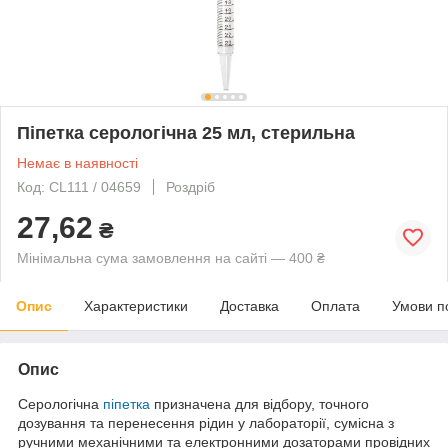
Піпетка серологічна 25 мл, стерильна
Немає в наявності
Код: CL111 / 04659
Роздріб
27,62
₴
Мінімальна сума замовлення на сайті — 400 ₴
Опис
Характеристики
Доставка
Оплата
Умови п
Опис
Серологічна
піпетка
призначена для відбору, точного
дозування та перенесення рідин у лабораторії, сумісна з
ручними механічними та електронними дозаторами провідних