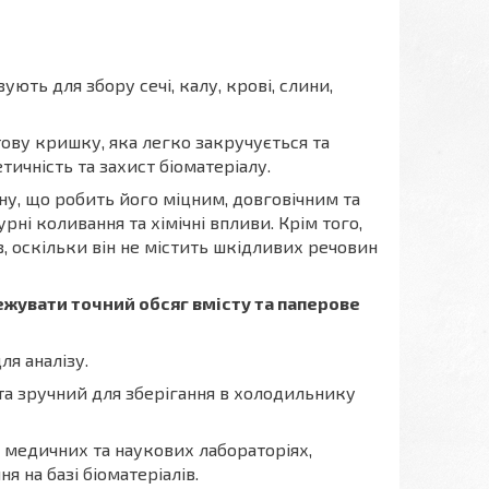
ть для збору сечі, калу, крові, слини,
тову кришку, яка легко закручується та
ичність та захист біоматеріалу.
ну, що робить його міцним, довговічним та
урні коливання та хімічні впливи. Крім того,
в, оскільки він не містить шкідливих речовин
жувати точний обсяг вмісту та паперове
ля аналізу.
та зручний для зберігання в холодильнику
 медичних та наукових лабораторіях,
я на базі біоматеріалів.