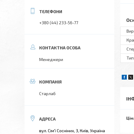
Ос
+380 (44) 233-56-77
Вир
Кра
Сте
Тип
Менеджери
Старлаб
ІН
Цін
вул. Сім'ї Сосніних, 3, Київ, Україна