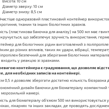
Висота: 10 см
Діаметр зверху: 10 см
Діаметр знизу: 8,5 см
частіше одноразовий пластиковий контейнер використовую
ротиння, тканин та інших біологічних зразків.
ість (пластикова баночка для аналізу) на 500 мл має гвин
кручується, що забезпечує зручність використання, гермет
тейнер для біологічних рідин виготовлений з поліпропіле
йким до різних впливів, таких як удари, вібрації, температ
іпропілен безпечний для зберігання біологічних матеріалі
е входить у реакцію зі зразками.
ревагою контейнера є градуювання, що дозволяє відсте
е, для необхідних записів на контейнері.
єм 0,5 л дозволяє зберігати достатню кількість біозразка д
ономічний дизайн баночки для біоматеріалу компактний 
 морозильній камері.
ість для біоматеріалу об’ємом 500 мл використовується у
ніках, лікарнях та інших закладах, де проводять дослідженн