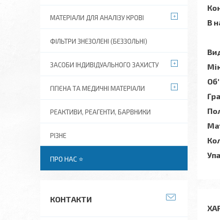
Кон
МАТЕРІАЛИ ДЛЯ АНАЛІЗУ КРОВІ
В н
ФІЛЬТРИ ЗНЕЗОЛЕНІ (БЕЗЗОЛЬНІ)
Вид
ЗАСОБИ ІНДИВІДУАЛЬНОГО ЗАХИСТУ
Мік
Об'
ГІГІЄНА ТА МЕДИЧНІ МАТЕРІАЛИ
Гр
Пол
РЕАКТИВИ, РЕАГЕНТИ, БАРВНИКИ
Ма
РІЗНЕ
Кол
Уп
ПРО НАС ⭐
КОНТАКТИ
ХА