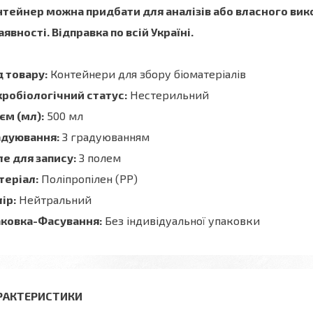
тейнер можна придбати для аналізів або власного вик
аявності. Відправка по всій Україні.
 товару:
Контейнери для збору біоматеріалів
робіологічний статус:
Нестерильний
єм (мл):
500 мл
адуювання:
З градуюванням
е для запису:
З полем
теріал:
Поліпропілен (PP)
ір:
Нейтральний
аковка-Фасування:
Без індивідуальної упаковки
РАКТЕРИСТИКИ