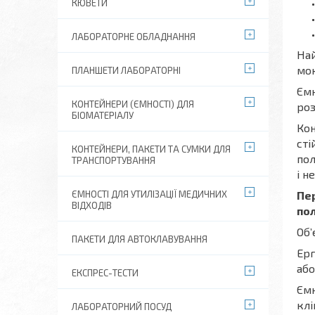
КЮВЕТИ
ЛАБОРАТОРНЕ ОБЛАДНАННЯ
Най
мок
ПЛАНШЕТИ ЛАБОРАТОРНІ
Ємн
КОНТЕЙНЕРИ (ЄМНОСТІ) ДЛЯ
роз
БІОМАТЕРІАЛУ
Кон
сті
КОНТЕЙНЕРИ, ПАКЕТИ ТА СУМКИ ДЛЯ
пол
ТРАНСПОРТУВАННЯ
і н
ЄМНОСТІ ДЛЯ УТИЛІЗАЦІЇ МЕДИЧНИХ
Пе
ВІДХОДІВ
пол
Об’
ПАКЕТИ ДЛЯ АВТОКЛАВУВАННЯ
Ерг
або
ЕКСПРЕС-ТЕСТИ
Ємн
клі
ЛАБОРАТОРНИЙ ПОСУД