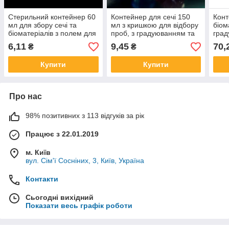
Стерильний контейнер 60
Контейнер для сечі 150
Конт
мл для збору сечі та
мл з кришкою для відбору
біом
біоматеріалів з полем для
проб, з градуюванням та
град
запису
полем для запису
для 
6,11
9,45
70,
₴
₴
(нестерильний)
Купити
Купити
Про нас
98% позитивних з 113 відгуків за рік
Працює з 22.01.2019
м. Київ
вул. Сім'ї Сосніних, 3, Київ, Україна
Контакти
Сьогодні вихідний
Показати весь графік роботи