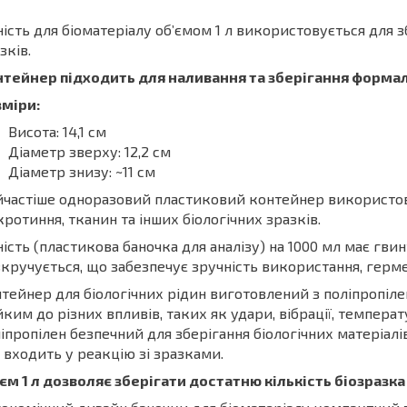
ість для біоматеріалу об’ємом 1 л використовується для з
зків.
нтейнер підходить для наливання та зберігання формал
зміри:
Висота: 14,1 см
Діаметр зверху: 12,2 см
Діаметр знизу: ~11 см
частіше одноразовий пластиковий контейнер використовую
ротиння, тканин та інших біологічних зразків.
ість (пластикова баночка для аналізу) на 1000 мл має гви
кручується, що забезпечує зручність використання, гермет
тейнер для біологічних рідин виготовлений з поліпропіле
йким до різних впливів, таких як удари, вібрації, температ
іпропілен безпечний для зберігання біологічних матеріалі
е входить у реакцію зі зразками.
єм 1 л дозволяє зберігати достатню кількість біозразка 