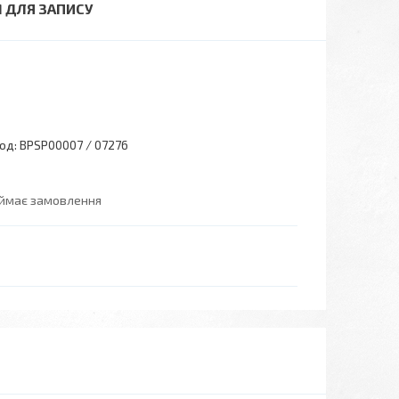
М ДЛЯ ЗАПИСУ
од:
BPSP00007 / 07276
иймає замовлення