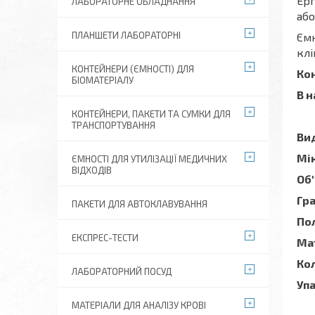
Ерг
ЛАБОРАТОРНЕ ОБЛАДНАННЯ
або
ПЛАНШЕТИ ЛАБОРАТОРНІ
Ємн
клі
КОНТЕЙНЕРИ (ЄМНОСТІ) ДЛЯ
Кон
БІОМАТЕРІАЛУ
В н
КОНТЕЙНЕРИ, ПАКЕТИ ТА СУМКИ ДЛЯ
ТРАНСПОРТУВАННЯ
Вид
Мік
ЄМНОСТІ ДЛЯ УТИЛІЗАЦІЇ МЕДИЧНИХ
ВІДХОДІВ
Об'
Гр
ПАКЕТИ ДЛЯ АВТОКЛАВУВАННЯ
Пол
ЕКСПРЕС-ТЕСТИ
Ма
Кол
ЛАБОРАТОРНИЙ ПОСУД
Уп
МАТЕРІАЛИ ДЛЯ АНАЛІЗУ КРОВІ