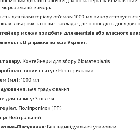
ономічний дизайн баночки для біоматеріалу компактний 
 морозильній камері.
ість для біоматеріалу об’ємом 1000 мл використовується 
ніках, лікарнях та інших закладах, де проводять дослідженн
тейнер можна придбати для аналізів або власного вик
аявності. Відправка по всій Україні.
 товару:
Контейнери для збору біоматеріалів
робіологічний статус:
Нестерильний
єм (мл):
1000 мл
адуювання:
Без градуювання
е для запису:
З полем
теріал:
Поліпропілен (PP)
ір:
Нейтральний
аковка-Фасування:
Без індивідуальної упаковки