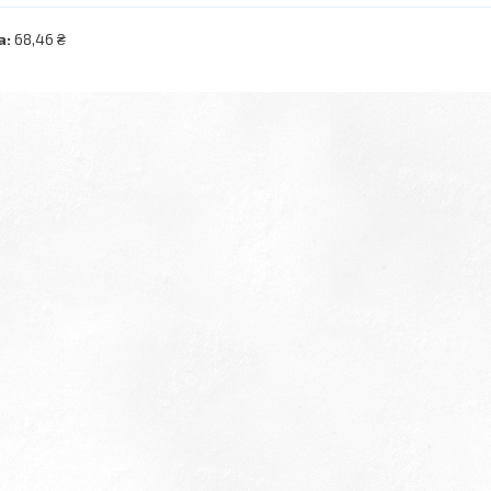
а:
68,46 ₴