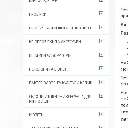
МІКРОПРОБІРКИ
Ємн
ПРОБІРКИ
зра
Ко
ПРОБКИ ТА КРИШКИ ДЛЯ ПРОБІРОК
Ро
КРІОПРОБІРКИ ТА АКСЕСУАРИ
ШТАТИВИ ЛАБОРАТОРНІ
Най
мок
ГІСТОЛОГІЯ ТА БІОПСІЯ
Ємн
БАКТЕРІОЛОГІЯ ТА КУЛЬТУРИ КЛІТИН
роз
Кон
СКЛО, ШТАТИВИ ТА АКСЕСУАРИ ДЛЯ
сті
МІКРОСКОПІЇ
пол
і н
КЮВЕТИ
Об’