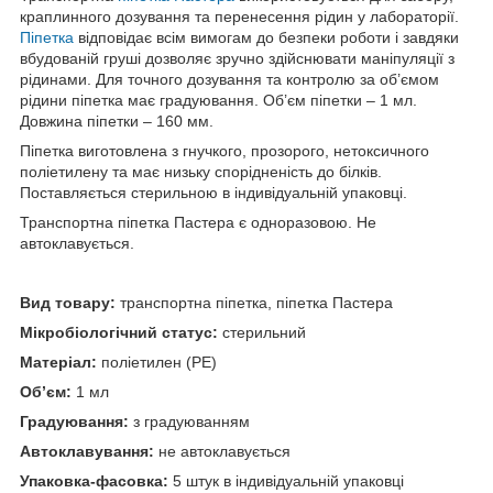
краплинного дозування та перенесення рідин у лабораторії.
Піпетка
відповідає всім вимогам до безпеки роботи і завдяки
вбудованій груші дозволяє зручно здійснювати маніпуляції з
рідинами. Для точного дозування та контролю за об’ємом
рідини піпетка має градуювання. Об’єм піпетки – 1 мл.
Довжина піпетки – 160 мм.
Піпетка виготовлена з гнучкого, прозорого, нетоксичного
поліетилену та має низьку спорідненість до білків.
Поставляється стерильною в індивідуальній упаковці.
Транспортна піпетка Пастера є одноразовою. Не
автоклавується.
Вид товару:
транспортна піпетка, піпетка Пастера
Мікробіологічний статус:
стерильний
Матеріал:
поліетилен (PE)
Об’єм:
1 мл
Градуювання:
з градуюванням
Автоклавування:
не автоклавується
Упаковка-фасовка:
5 штук в індивідуальній упаковці