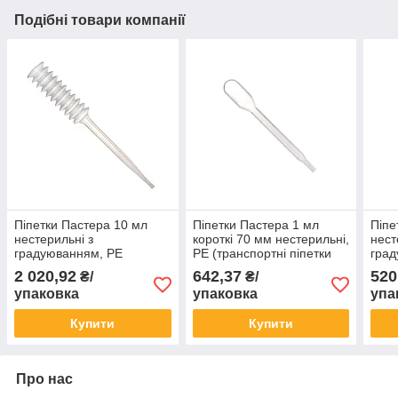
Подібні товари компанії
Піпетки Пастера 10 мл
Піпетки Пастера 1 мл
Піпе
нестерильні з
короткі 70 мм нестерильні,
нест
градуюванням, PE
PE (транспортні піпетки
град
(транспортні піпетки 250
500 шт в упаковці)
(тра
2 020,92
642,37
520
₴/
₴/
шт в упаковці)
шт в
упаковка
упаковка
упа
Купити
Купити
Про нас