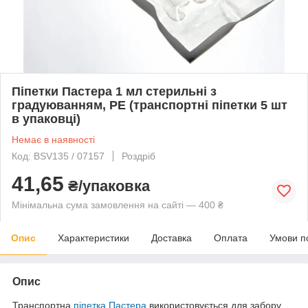
Піпетки Пастера 1 мл стерильні з
градуюванням, PE (транспортні піпетки 5 шт
в упаковці)
Немає в наявності
Код: BSV135 / 07157
Роздріб
41,65
₴/упаковка
Мінімальна сума замовлення на сайті — 400 ₴
Опис
Характеристики
Доставка
Оплата
Умови п
Опис
Транспортна
піпетка Пастера
використовується для забору,