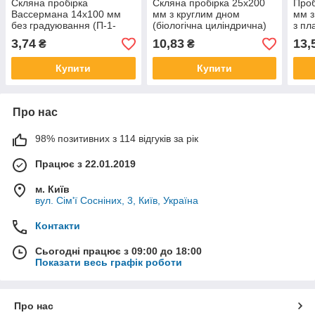
Скляна пробірка
Скляна пробірка 25х200
Проб
Вассермана 14х100 мм
мм з круглим дном
мм з
без градуювання (П-1-
(біологічна циліндрична)
з пл
14х100)
(біо
3,74
10,83
13,
₴
₴
Купити
Купити
Про нас
98% позитивних з 114 відгуків за рік
Працює з 22.01.2019
м. Київ
вул. Сім'ї Сосніних, 3, Київ, Україна
Контакти
Сьогодні працює з 09:00 до 18:00
Показати весь графік роботи
Про нас