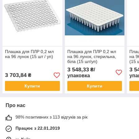
Плашка для ПЛР 0,2 мл
Плашка для ПЛР 0,2 мл
Плаш
на 96 лунок (15 шт / уп)
на 96 лунок, стерильна,
на 9
біла (15 шт/уп)
(15 
3 548,33
3 5
₴/
3 703,84
₴
упаковка
упа
Купити
Купити
Про нас
98% позитивних з 113 відгуків за рік
Працює з 22.01.2019