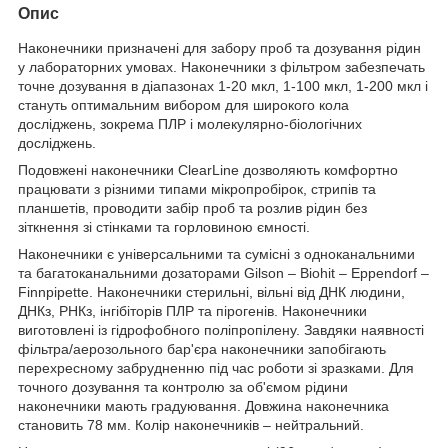
Опис
Наконечники призначені для забору проб та дозування рідин
у лабораторних умовах. Наконечники з фільтром забезпечать
точне дозування в діапазонах 1-20 мкл, 1-100 мкл, 1-200 мкл і
стануть оптимальним вибором для широкого кола
досліджень, зокрема ПЛР і молекулярно-біологічних
досліджень.
Подовжені наконечники ClearLine дозволяють комфортно
працювати з різними типами мікропробірок, стрипів та
планшетів, проводити забір проб та розлив рідин без
зіткнення зі стінками та горловиною ємності.
Наконечники є універсальними та сумісні з одноканальними
та багатоканальними дозаторами Gilson – Biohit – Eppendorf –
Finnpipette. Наконечники стерильні, вільні від ДНК людини,
ДНКз, РНКз, інгібіторів ПЛР та пірогенів. Наконечники
виготовлені із гідрофобного поліпропілену. Завдяки наявності
фільтра/аерозольного бар'єра наконечники запобігають
перехресному забрудненню під час роботи зі зразками. Для
точного дозування та контролю за об'ємом рідини
наконечники мають градуювання. Довжина наконечника
становить 78 мм. Колір наконечників – нейтральний.