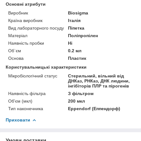
Основні атрибути
Виробник
Biosigma
Країна виробник
Італія
Вид лабораторного посуду
Піпетка
Матеріал
Поліпропілен
Наявність пробки
Ні
Об`єм
0.2 мл
Основа
Пластик
Користувальницькі характеристики
Мікробіологічний статус
Стерильний, вільний від
ДНКаз, РНКаз, ДНК людини,
інгібіторів ПЛР та пірогенів
Наявність фільтра
З фільтром
Об'єм (мкл)
200 мкл
Тип наконечника
Eppendorf (Еппендорф)
Приховати
Умови доставки