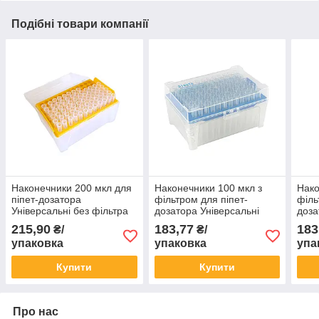
Подібні товари компанії
Наконечники 200 мкл для
Наконечники 100 мкл з
Нако
піпет-дозатора
фільтром для піпет-
філь
Універсальні без фільтра
дозатора Універсальні
доза
стерильні без ДНКаз
стерильні без ДНКаз
стер
215,90
183,77
183
₴/
₴/
РНКаз (96 шт в штативі)
РНКаз (96 шт в штативі)
РНКа
упаковка
упаковка
упа
Купити
Купити
Про нас