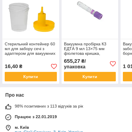
Стерильний контейнер 60
Вакуумна пробірка К3
Ваку
мл для забору сечі з
ЕДТА 9 мл 13×75 мм
забо
адаптером для вакуумних
фіолетова кришка,
борн
пробірок
стерильна (100 шт/уп)
мм (
655,27
₴/
16,40
1 0
₴
упаковка
Купити
Купити
Про нас
98% позитивних з 113 відгуків за рік
Працює з 22.01.2019
м. Київ