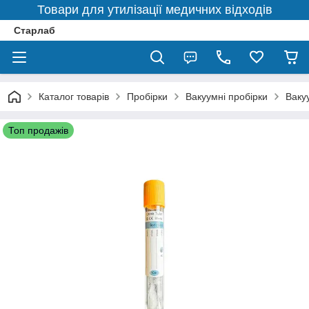
Товари для утилізації медичних відходів
Старлаб
Каталог товарів
Пробірки
Вакуумні пробірки
Ваку
Топ продажів