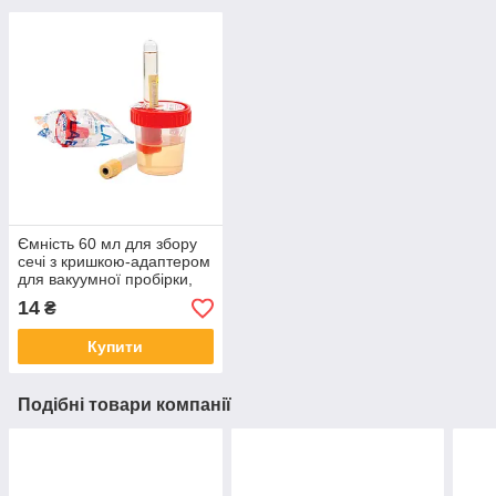
Ємність 60 мл для збору
сечі з кришкою-адаптером
для вакуумної пробірки,
стерильний в
14
₴
індивідуальній упаковці
Купити
Подібні товари компанії