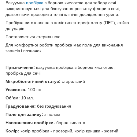
Вакуумна
пробірка
з борною кислотою для забору сечі
використовується для блокування розвитку флори в сечі,
дозволяючи проводити точні клінічні дослідження урини.
Пробірка виготовлена з поліетилентерефталату (ПЕТ), стійка
до ударів.
Поставляється стерильною.
Для комфортної роботи пробірка має поле для виконання
записів і позначок.
Призначення:
вакуумна пробірка з борною кислотою,
пробірка для сечі
Мікробіологічний статус:
стерильний
Упаковка:
100 шт.
Об
’єм:
10 мл.
Градуювання:
без градуювання
Поле для запису:
з полем
Наповнювач пробірки:
борна кислота
Колір:
колір пробірки - прозорий, колір кришки - жовтий