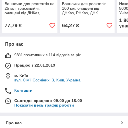
Ванночки для реагентів на
Ванночки для реактивів
Нако
25 мл, трисекційні,
100 мл, очищені від
5000
очищені від ДНКаз,
ДНКаз, РНКаз, ДНК
Унів
Рнказа, ДНК людини,
людини, інгібіторів ПЛР і
без 
1 8
інгібіторів ПЛР
пірогенів
піро
77,79
64,27
₴
₴
упа
Про нас
98% позитивних з 114 відгуків за рік
Працює з 22.01.2019
м. Київ
вул. Сім'ї Сосніних, 3, Київ, Україна
Контакти
Сьогодні працює з 09:00 до 18:00
Показати весь графік роботи
Про нас