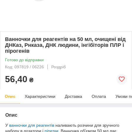
Ванночки для реагентів на 50 мл, очищені від
ДНКаз, Рнказа, ДНК людини, інгібіторів ПЛР і
пірогенів
Готово до відправки
Код: 097819 / 06226
Роздріб
56,40
₴
Опис
Характеристики
Доставка
Оплата
Умови п
Опис
У
ванночки для реагентів
наливають розчини для зручного
набору в дозатори і
піпетки
. Ванночка об'ємом 50 мл дає