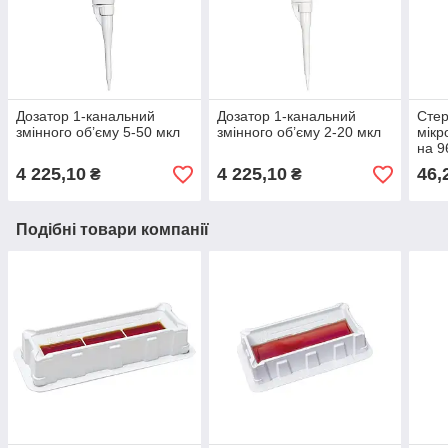
Дозатор 1-канальний
Дозатор 1-канальний
Стер
змінного об’єму 5-50 мкл
змінного об’єму 2-20 мкл
мікр
на 9
4 225,10
4 225,10
46,
₴
₴
Подібні товари компанії